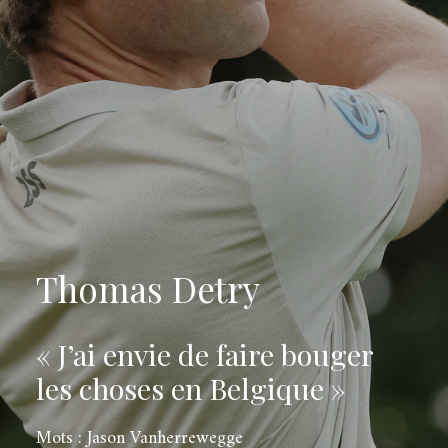
Thomas Detry
« J’ai envie de faire bouger
les choses en Belgique »
Mots : Jason Vanherrewegge