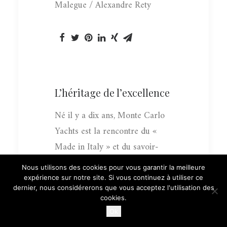
Malegue / Alexandre Rety
L’héritage de l’excellence
Né il y a dix ans, Monte Carlo
Yachts est la rencontre du «
Made in Italy » et du savoir-
faire industriel du « Groupe
Nous utilisons des cookies pour vous garantir la meilleure
Bénéteau », le porte-drapeau
expérience sur notre site. Si vous continuez à utiliser ce
dernier, nous considérerons que vous acceptez l'utilisation des
français de la construction
cookies.
navale.
Ok