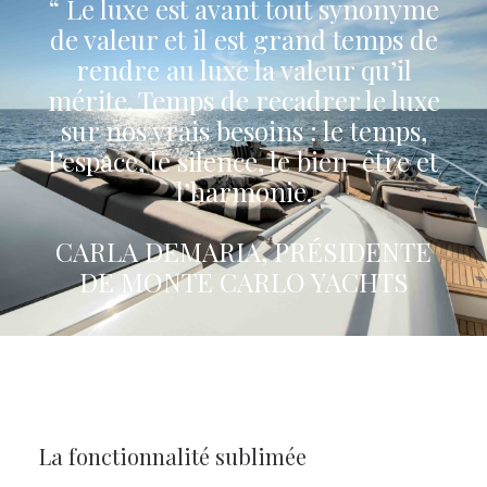
“ Le luxe est avant tout synonyme
de valeur et il est grand temps de
rendre au luxe la valeur qu’il
mérite. Temps de recadrer le luxe
sur nos vrais besoins : le temps,
l’espace, le silence, le bien-être et
l’harmonie.
CARLA DEMARIA, PRÉSIDENTE
DE MONTE CARLO YACHTS
La fonctionnalité sublimée