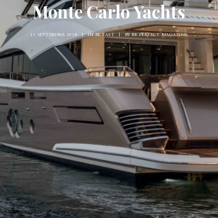
Monte Carlo Yachts
11 SEPTEMBRE 2018
|
IN
BE FAST
|
BY
BE PERFECT MAGAZINE