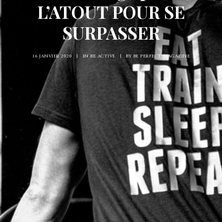
L’ATOUT POUR SE
SURPASSER
16 JANVIER 2020
|
IN
BE ACTIVE
|
BY
BE PERFECT MAGAZINE