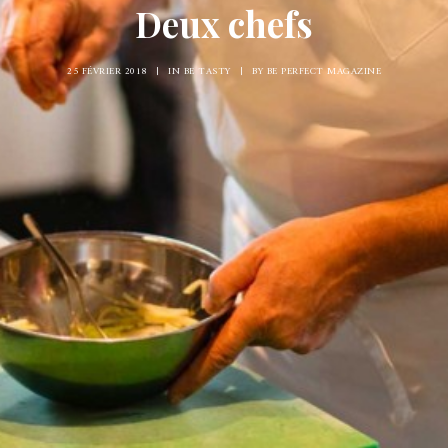
Deux chefs
25 FÉVRIER 2018
|
IN
BE TASTY
|
BY
BE PERFECT MAGAZINE