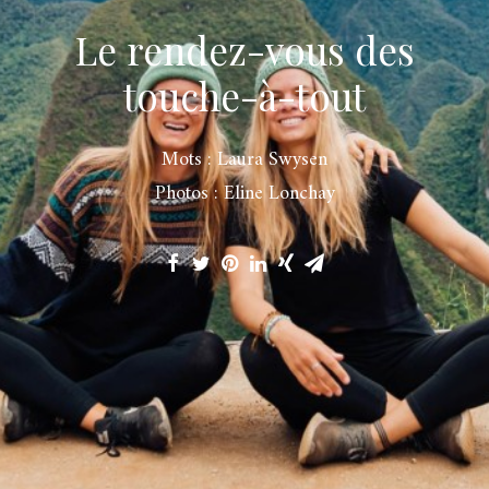
Le rendez-vous des
touche-à-tout
Mots : Laura Swysen
Photos : Eline Lonchay