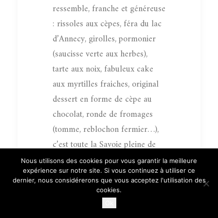
ressemble, franche et généreuse
: rissoles aux cèpes, féra du lac
d’Annecy, girolles, pormonier
(saucisse verte aux herbes),
tarte aux noix, fabuleux cake
aux myrtilles fraiches, original
dessert en forme de cèpe au
chocolat, ronde de fromages
(tomme, reblochon fermier…),
c’est toute la Savoie pleine de
vie qui s’invite à notre table.
Nous utilisons des cookies pour vous garantir la meilleure
expérience sur notre site. Si vous continuez à utiliser ce
Avec un petit plus : les fleurs
dernier, nous considérerons que vous acceptez l'utilisation des
des alpages, la gentiane, le
cookies.
soufflé oui mais au génépi qui
Ok