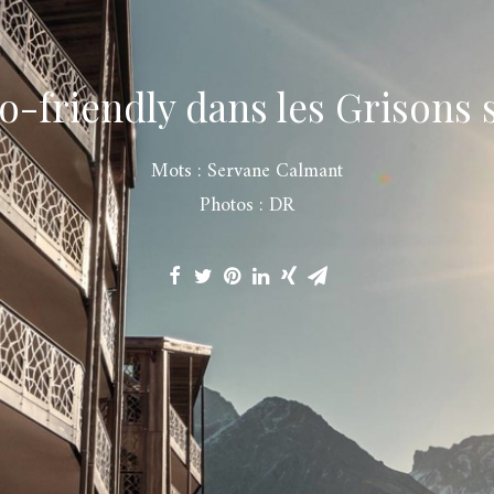
o-friendly dans les Grisons 
Mots : Servane Calmant
Photos : DR