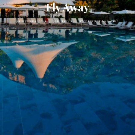
Fly Away
18 SEPTEMBRE 2018
|
IN
BE TRAVEL
|
BY
BE PERFECT MAGAZINE