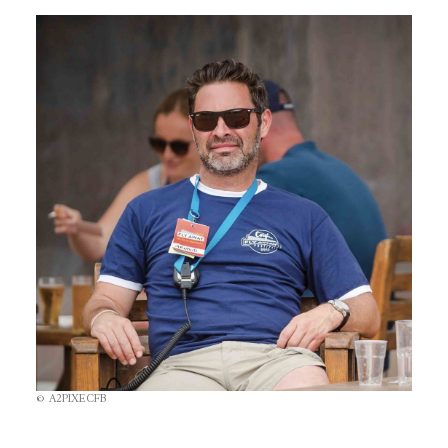
© A2PIXECFB