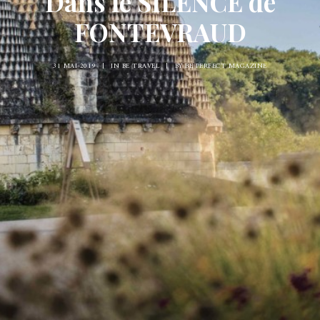
Dans le SILENCE de
FONTEVRAUD
31 MAI 2019
|
IN
BE TRAVEL
|
BY
BE PERFECT MAGAZINE