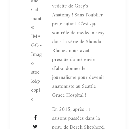
ane
vedette de Grey’s
Cal
Anatomy ! Sans l’oublier
mant
pour autant. C’est que
©
son rôle de médecin sexy
IMA
dans la série de Shonda
GO •
Rhimes nous avait
Imag
presque donné envie
o
d’abandonner le
stoc
journalisme pour devenir
k&p
anatomiste au Seattle
eopl
Grace Hospital !
e
En 2015, après 11
saisons passées dans la
peau de Derek Shepherd,