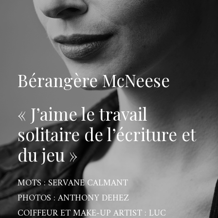
Bérangère McNeese
« J’aime le travail
solitaire de l’écriture et
du jeu »
MOTS : SERVANE CALMANT
PHOTOS : ANTHONY DEHEZ
COIFFEUR ET MAKE-UP ARTIST : LUC