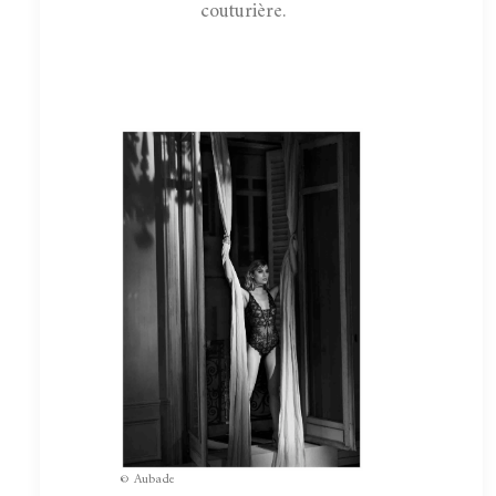
couturière.
© Aubade