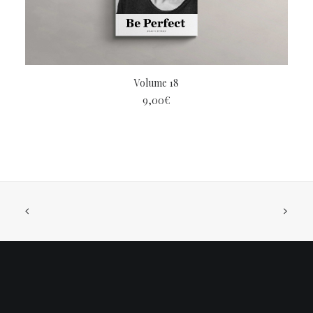
LIRE LA SUITE
Volume 18
9,00
€