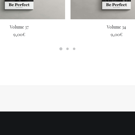
AJOUTER AU PANIER
LIRE LA SUITE
Volume 37
Volume 34
9,00
€
9,00
€